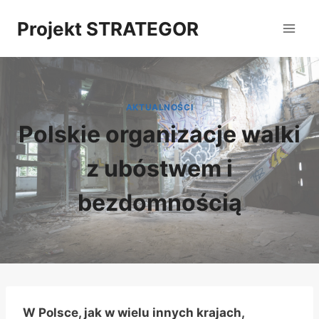
Przejdź
Projekt STRATEGOR
do
treści
AKTUALNOŚCI
Polskie organizacje walki
z ubóstwem i
bezdomnością
W Polsce, jak w wielu innych krajach,